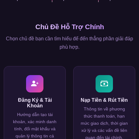
Chủ Đề Hỗ Trợ Chính
Chọn chủ đề bạn cần tìm hiểu để đến thẳng phần giải đáp
phù hợp.
Đăng Ký & Tài
Nạp Tiền & Rút Tiền
Khoản
Thông tin về phương
Hướng dẫn tạo tài
thức thanh toán, hạn
khoản, xác minh danh
mức giao dịch, thời gian
tính, đổi mật khẩu và
xử lý và các vấn đề liên
quản lý thông tin cá
quan đến tài chính.