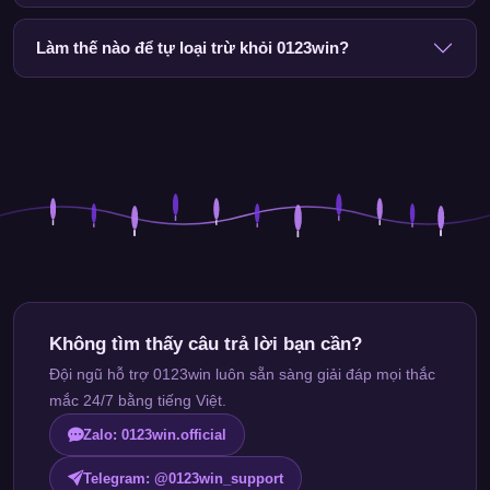
Làm thế nào để tự loại trừ khỏi 0123win?
Không tìm thấy câu trả lời bạn cần?
Đội ngũ hỗ trợ 0123win luôn sẵn sàng giải đáp mọi thắc
mắc 24/7 bằng tiếng Việt.
Zalo: 0123win.official
Telegram: @0123win_support