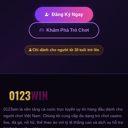
Đăng Ký Ngay
Khám Phá Trò Chơi
Chỉ dành cho người từ 18 tuổi trở lên
0123win là nền tảng cá cược trực tuyến uy tín hàng đầu dành cho
người chơi Việt Nam. Chúng tôi cung cấp đa dạng trò chơi casino
live, đá gà, nổ hũ, thể thao ảo với tỷ lệ thắng cao và dịch vụ hỗ trợ